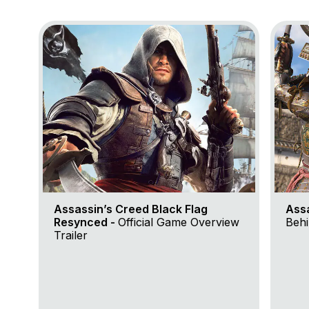
Go to project Assassin’s Creed Black Flag Resynce
Go to 
Assassin’s Creed Black Flag
Ass
Resynced -
Official Game Overview
Behi
Trailer