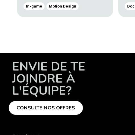
In-game
Motion Design
Doc
ENVIE DE TE
JOINDRE À
L'ÉQUIPE?
CONSULTE NOS OFFRES