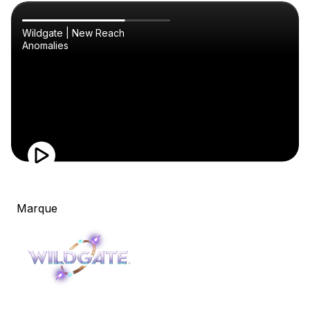
Wildgate | New Reach
Anomalies
Marque