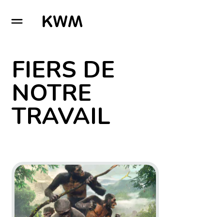
GO TO HOMEPAGE
FIERS DE
NOTRE
TRAVAIL
Go to project Ancestors: The Humankind Odyssey