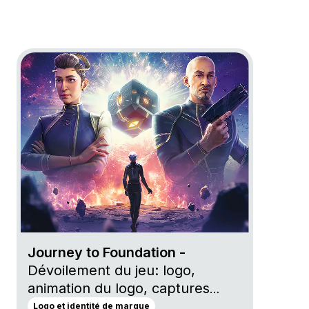
Go to project Journey to Foundation
Journey to Foundation -
Dévoilement du jeu: logo,
animation du logo, captures
d'écran, hero art
Logo et identité de marque