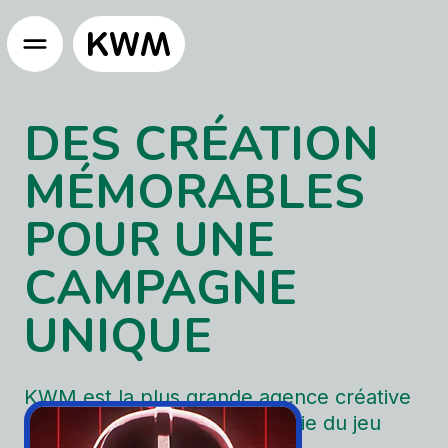
GO TO HOMEPAGE
DES CRÉATION
MÉMORABLES
POUR UNE
CAMPAGNE
UNIQUE
KWM est la plus grande agence créative
canadienne dédiée à l’industrie du jeu