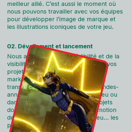
meilleur allié. C’est aussi le moment où
nous pouvons travailler avec vos équipes
pour développer l’image de marque et
les illustrations iconiques de votre jeu.
02. Dévoilement et lancement
Nous apportons de la crédibilité et de la
visibilité à cette étape charnière de vos
projets par l’entremise de produits
marketing frappant l’imaginaire et
transmettant un message clair: bandes-
annonces.
animation
CG, dans le jeu ou
dans l’engin, mise en place de projets
documentaires, dévoilement en motion
design de la feuille de route du jeu… les
possibilités sont infinies.