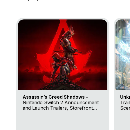
Go to project Assassin’s Creed Shadows
Go to 
Assassin’s Creed Shadows -
Unk
Nintendo Switch 2 Announcement
Trai
and Launch Trailers, Storefront
Scen
Trailer and Claws of Awaji Nintendo
Feat
Switch™ 2 Launch Trailer