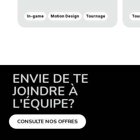
In-game
Motion Design
Tournage
Tou
ENVIE DE TE
JOINDRE À
L'ÉQUIPE?
CONSULTE NOS OFFRES