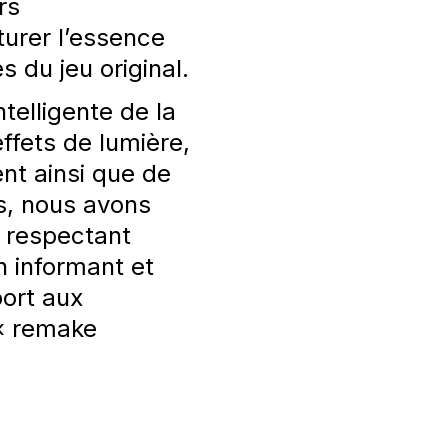
rs
urer l’essence
s du jeu original.
ntelligente de la
fets de lumière,
nt ainsi que de
s, nous avons
s respectant
en informant et
port aux
 « remake