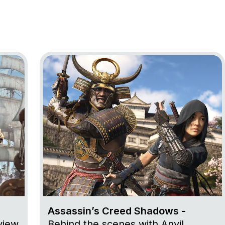
ag Resynced
Go to project Assassin’s Creed Shadows
Assassin’s Creed Shadows -
view
Behind the scenes with Anvil