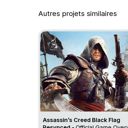
Autres projets similaires
Go to project Assassin’s Creed Black Fl
Assassin’s Creed Black Flag
Resynced -
Official Game Over