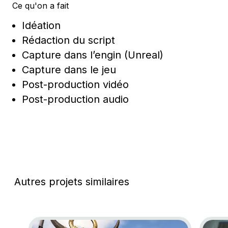
Ce qu'on a fait
Idéation
Rédaction du script
Capture dans l’engin (Unreal)
Capture dans le jeu
Post-production vidéo
Post-production audio
Autres projets similaires
Go to project Assassin’s Creed Shadows
Go to p