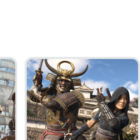
ag Resynced
Go to project Assassin’s Creed Shadows