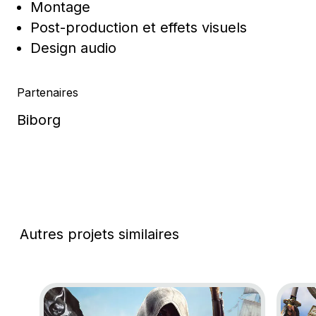
Montage
Post-production et effets visuels
Design audio
Partenaires
Biborg
Autres projets similaires
Go to project Assassin’s Creed Black Flag Resynce
Go to 