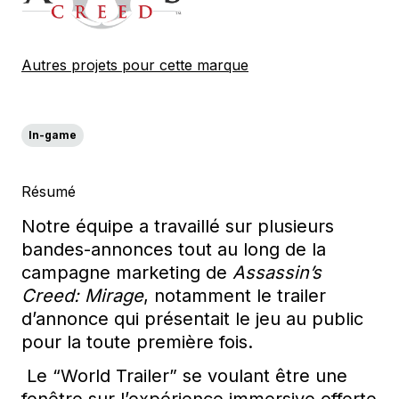
Autres projets pour cette marque
In-game
Résumé
Notre équipe a
travaillé
sur
plusieurs
bande
s
-annonce
s
tout au lo
ng de la
campagne
marketing de
Assassin’s
Creed: Mirage
,
notamment
le trailer
d’annonce qui présentait le jeu au public
pour la toute première fois.
Le “World Trailer”
se
voulant
être
une