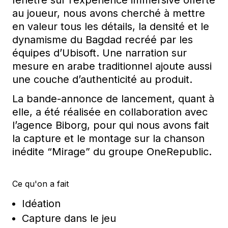
fenêtre
sur
l’expérience
immersive
offerte
au
joueur
, nous
avons
cherché
à
mettre
en
valeur
tous
les
détails
,
la
densité
et le
dynamisme
d
u Bagdad
recréé
par les
équipes
d’Ubisoft
. Une narration sur
mesure
en
arabe
traditionnel
ajoute
aussi
une
couche
d’authenticité
au
produit
.
La
bande-annonce
de
lancement
, quant à
elle
, a
été
réalisée
en
collaboration avec
l’agence
Biborg
, pour qui nous
avons
fait
la capture et le montage sur la chanson
inédite
“Mirage” du
groupe
OneRepublic.
Ce qu'on a fait
Idéation
Capture dans le jeu