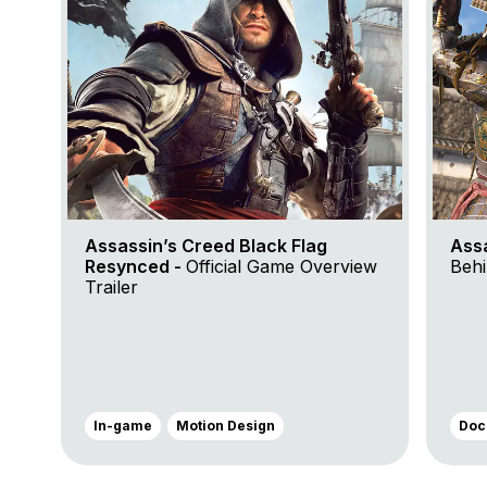
Assassin’s Creed Black Flag
Ass
Resynced -
Official Game Overview
Behi
Trailer
In-game
Motion Design
Doc