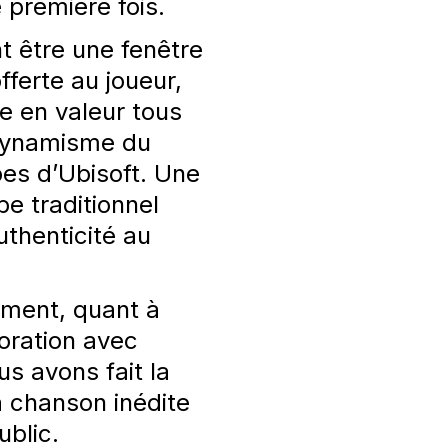
e première fois.
t
être
une
fenêtre
fferte
au
joueur
,
re
en
valeur
tous
ynamisme
d
u
pes
d’Ubisoft
. Une
be
traditionnel
uthenticité
au
ement
, quant à
oration avec
ous
avons
fait la
la chanson
inédite
blic.