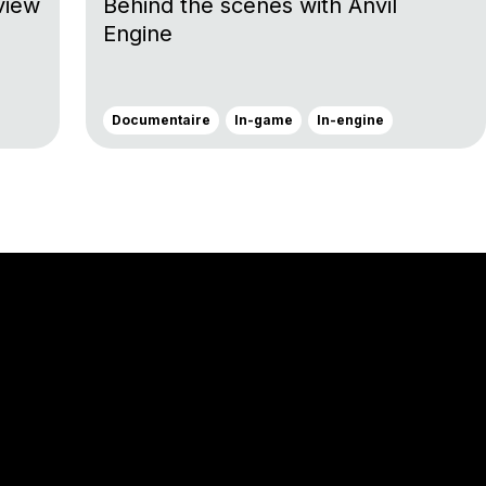
view
Behind the scenes with Anvil
Engine
Documentaire
In-game
In-engine