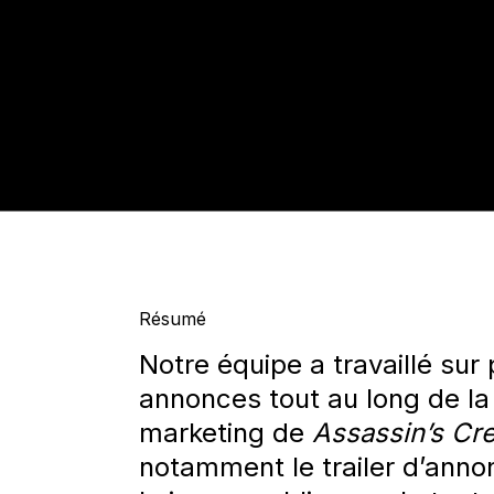
Résumé
Notre équipe a
travaillé
sur
annonce
s
tout au lo
ng de l
marketing de
Assassin’s Cr
notamment
le trailer d’anno