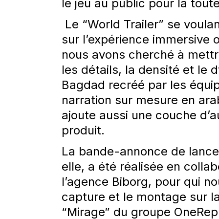
le jeu au public pour la tout
Le “World Trailer”
se
voulan
sur
l’expérience
immersive
o
nous
avons
cherché
à
mett
les
détails
,
la
densité
et le
d
Bagdad
recréé
par les équi
narration sur
mesure
en
ara
ajoute
aussi
une
couche
d’a
produit
.
La
bande-annonce
de
lanc
elle
, a
été
réalisée
en
collab
l’agence
Biborg
, pour qui n
capture et le montage sur 
“Mirage” du
groupe
OneRepu