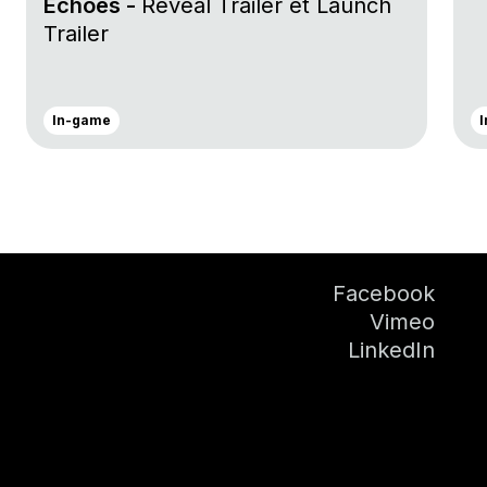
Echoes -
Reveal Trailer et Launch
Trailer
In-game
Facebook
Vimeo
LinkedIn