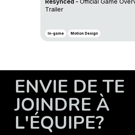
Resynced -
Official Game Over
Trailer
In-game
Motion Design
ENVIE DE TE
JOINDRE À
L'ÉQUIPE?