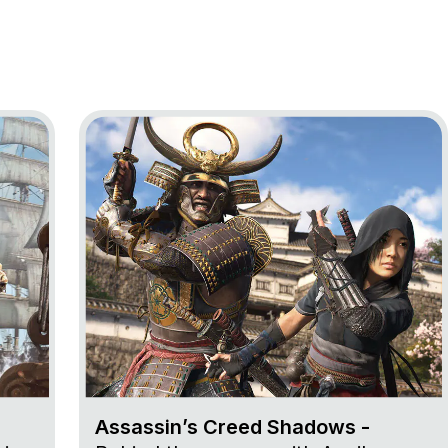
ag Resynced
Go to project Assassin’s Creed Shadows
Assassin’s Creed Shadows -