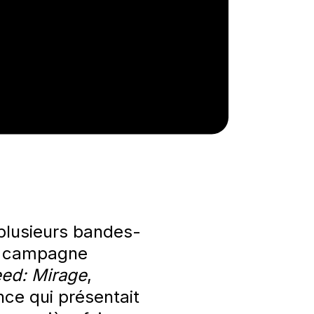
plusieurs
bande
s
-
a
campagne
eed: Mirage
,
nce qui présentait