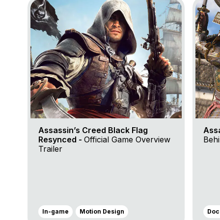
Go to project Assassin’s Creed Black Flag Resynce
Go to 
Assassin’s Creed Black Flag
Ass
Resynced -
Official Game Overview
Behi
Trailer
In-game
Motion Design
Doc