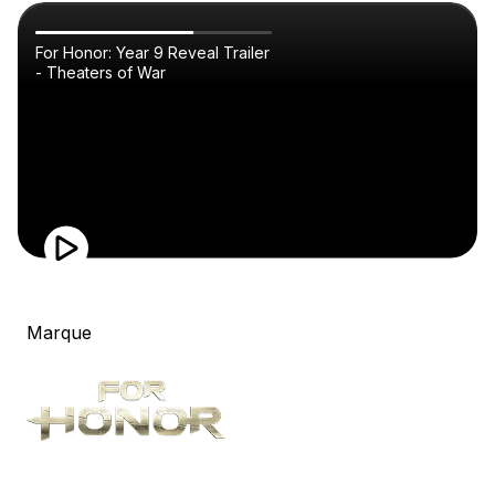
For Honor: Year 9 Reveal Trailer
- Theaters of War
Marque