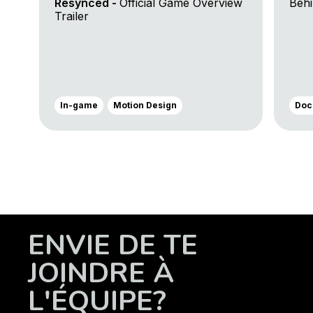
Resynced -
Official Game Overview
Behi
Trailer
In-game
Motion Design
Doc
ENVIE DE TE
JOINDRE À
L'ÉQUIPE?