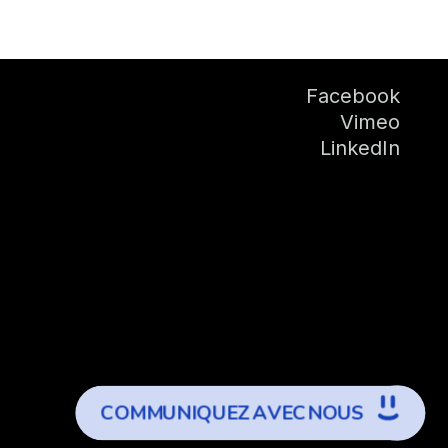
Facebook
Vimeo
LinkedIn
C
O
M
M
U
N
I
Q
U
E
Z
A
V
E
C
N
O
U
S