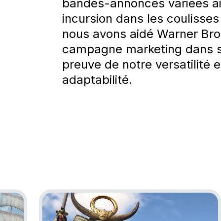
bandes-annonces variées ai
incursion dans les coulisses
nous avons aidé Warner Bros 
campagne marketing dans 
preuve de notre versatilité e
adaptabilité.
ag Resynced
Go to project Assassin’s Creed Shadows