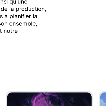
nsi qu’une
 de la production,
à planifier la
son ensemble,
t notre
Go to project Little Nightmares VR: Altered Echoes
Go 