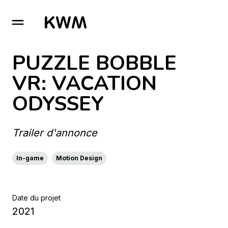
GO TO HOMEPAGE
PUZZLE BOBBLE
VR: VACATION
ODYSSEY
Trailer d'annonce
In-game
Motion Design
Date du projet
2021