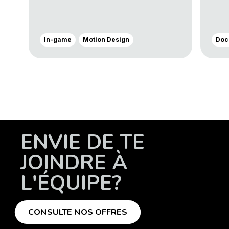
In-game
Motion Design
Doc
ENVIE DE TE
JOINDRE À
L'ÉQUIPE?
CONSULTE NOS OFFRES