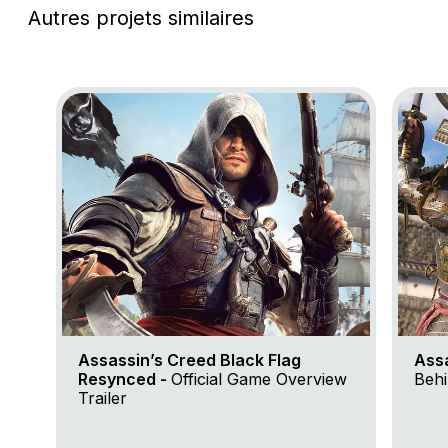
Autres projets similaires
Go to project Assassin’s Creed Black Flag Resynce
Go to 
Assassin’s Creed Black Flag
Ass
Resynced -
Official Game Overview
Behi
Trailer