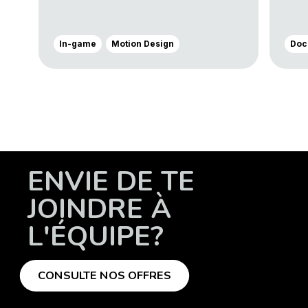
In-game
Motion Design
Doc
ENVIE DE TE
JOINDRE À
L'ÉQUIPE?
CONSULTE NOS OFFRES