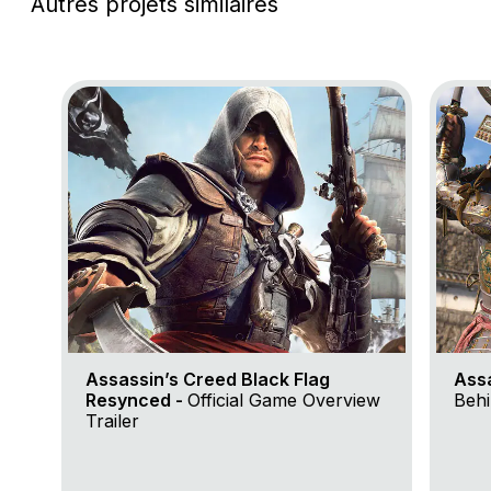
Autres projets similaires
Go to project Assassin’s Creed Black Flag Resynce
Go to 
Assassin’s Creed Black Flag
Ass
Resynced -
Official Game Overview
Behi
Trailer