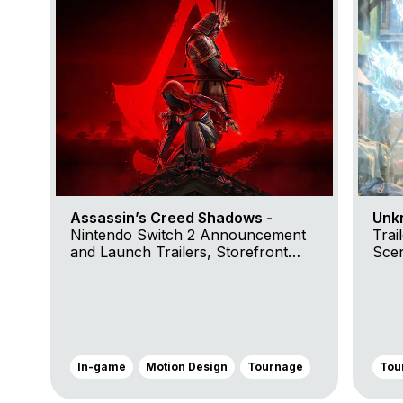
Assassin’s Creed Shadows -
Unk
Nintendo Switch 2 Announcement
Trai
and Launch Trailers, Storefront
Scen
Trailer and Claws of Awaji Nintendo
Feat
Switch™ 2 Launch Trailer
In-game
Motion Design
Tournage
Tou