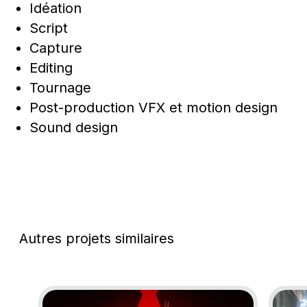
Idéation
Script
Capture
Editing
Tournage
Post-production VFX et motion design
Sound design
Autres projets similaires
Go to project Assassin’s Creed Shadows
Go to 