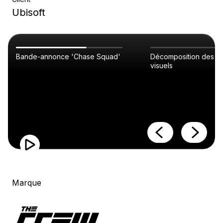
Ubisoft
Bande-annonce 'Chase Squad'
Décomposition des ef
visuels
Marque