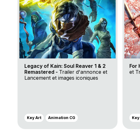
Legacy of Kain: Soul Reaver 1 & 2
For 
Remastered -
Trailer d'annonce et
et Tr
Lancement et images iconiques
Key Art
Animation CG
Key