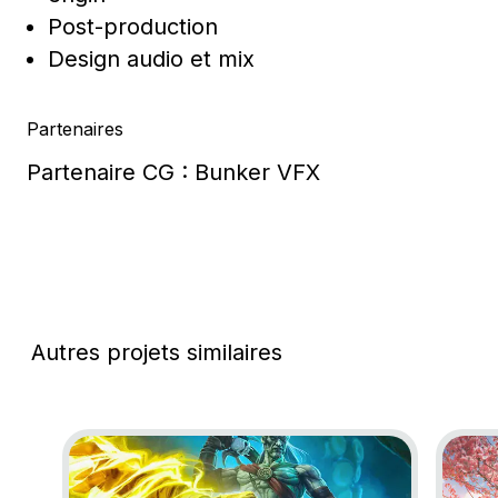
Post-production
Design audio et mix
Partenaires
Partenaire CG : Bunker VFX
Autres projets similaires
Go to project Legacy of Kain: Soul Reaver 1 & 2 R
Go to 