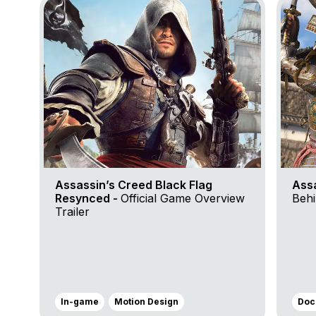
Assassin’s Creed Black Flag
Ass
Resynced -
Official Game Overview
Behi
Trailer
In-game
Motion Design
Doc