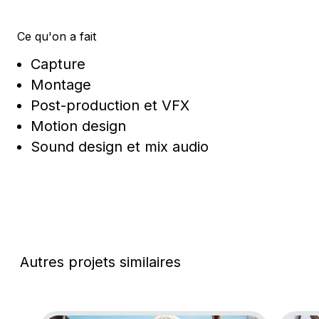
Ce qu'on a fait
Capture
Montage
Post-production et VFX
Motion design
Sound design et mix audio
Autres projets similaires
Go to project Assassin’s Creed Black Flag Resynce
Go to 