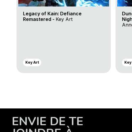
Legacy of Kain: Defiance
Dun
Remastered -
Key Art
Nigh
Anno
Key Art
Key
ENVIE DE TE