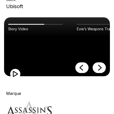
Ubisoft
Story Video
Evie’s Weapons Traile
Marque