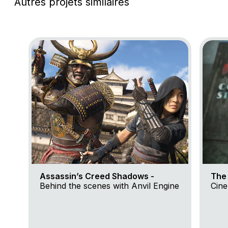
Autres projets similaires
Go to project Assassin’s Creed Shadows
Go to p
Assassin’s Creed Shadows -
The 
Behind the scenes with Anvil Engine
Cine