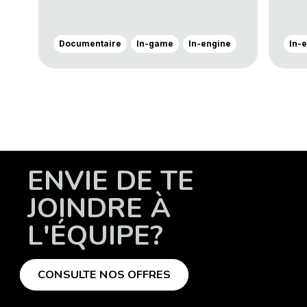
Documentaire
In-game
In-engine
In-
ENVIE DE TE
JOINDRE À
L'ÉQUIPE?
CONSULTE NOS OFFRES