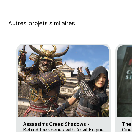
Autres projets similaires
Go to project Assassin’s Creed Shadows
Go to p
Assassin’s Creed Shadows -
The 
Behind the scenes with Anvil Engine
Cine