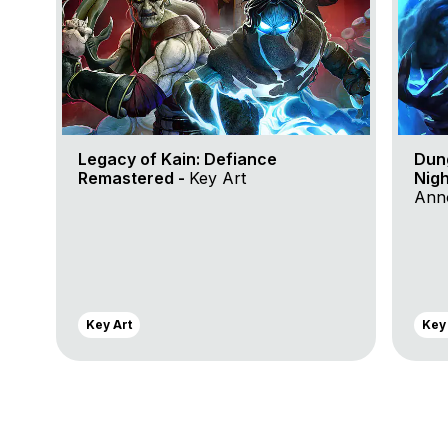
Legacy of Kain: Defiance
Dun
Remastered -
Key Art
Nigh
Anno
Key Art
Key