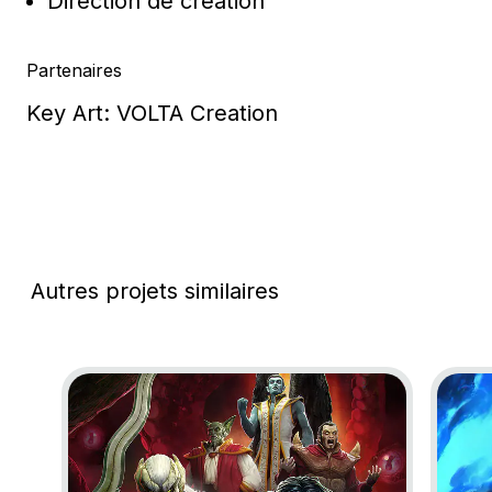
Direction de création
Partenaires
Key Art: VOLTA Creation
Autres projets similaires
Go to project Legacy of Kain: Defiance Remastered
Go to 