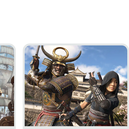
ag Resynced
Go to project Assassin’s Creed Shadows