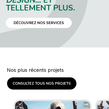
DESIGN
… ET
TELLEMENT PLUS.
DÉCOUVREZ NOS SERVICES
Nos plus récents projets
CONSULTEZ TOUS NOS PROJETS
Go to project Assassin’s Creed Black Flag Resynce
Go to 