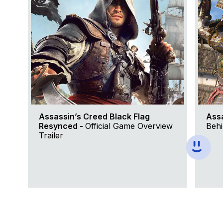
Assassin’s Creed Black Flag
Ass
Resynced -
Official Game Overview
Behi
Trailer
In-game
Motion Design
Doc